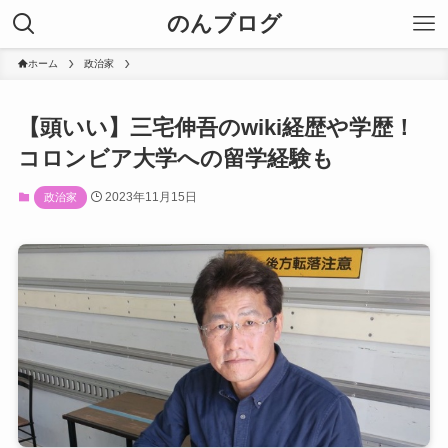
のんブログ
ホーム
政治家
【頭いい】三宅伸吾のwiki経歴や学歴！
コロンビア大学への留学経験も
2023年11月15日
政治家